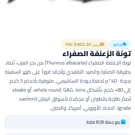
تحضير
رمز HS: 0302.32
تونة الزعنفة الصفراء
تونة الزعنفة الصفراء (Thunnus albacares) من بحر العرب، تُصاد
بطريقة الصنارة والصيد التقليدي وتُجمّد فوراً على ظهر السفينة
بدرجة -40°م لحفظ جودة الساشيمي. متوفرة بأحجام 5 كجم
إلى 80+ كجم، بأشكال whole round، G&G، loins، أو steaks.
تُصدَّر طازجة بالطيران أو مجمّدة لأسواق اليابان (sashimi
grade)، الاتحاد الأوروبي، أمريكا، والصين.
بيع جملة B2B فقط