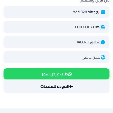
بين أبريل وسبتمبر.
بيع جملة B2B فقط
FOB / CIF / EXW
مطابق لـ HACCP
شحن عالمي
طلب عرض سعر
العودة للمنتجات