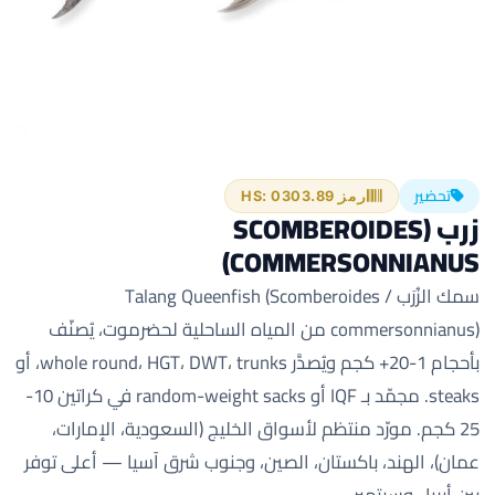
تحضير
رمز HS: 0303.89
زرب (SCOMBEROIDES
COMMERSONNIANUS)
سمك الزُرَب / Talang Queenfish (Scomberoides
commersonnianus) من المياه الساحلية لحضرموت، يُصنّف
بأحجام 1-20+ كجم ويُصدَّر whole round، HGT، DWT، trunks، أو
steaks. مجمّد بـ IQF أو random-weight sacks في كراتين 10-
25 كجم. مورّد منتظم لأسواق الخليج (السعودية، الإمارات،
عمان)، الهند، باكستان، الصين، وجنوب شرق آسيا — أعلى توفر