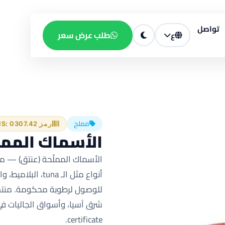
تواصل
طلب عرض سعر
ع
مملح
رمز HS: 0307.42
الأسماك الممل
الأسماك المملّحة (عنتق) — منت
للوصول لرطوبة محكومة. منتج 
certificate.