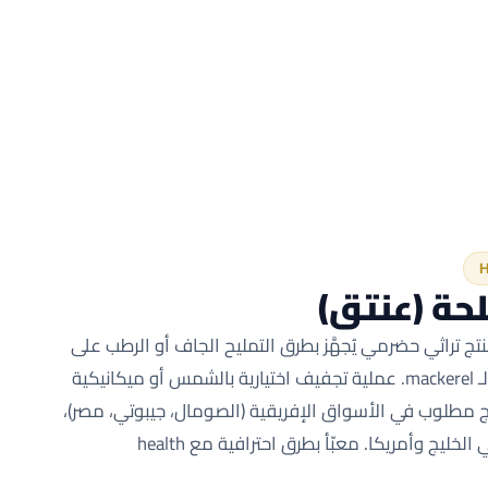
حة (عنتق)
ج تراثي حضرمي يُجهَّز بطرق التمليح الجاف أو الرطب على
أنواع مثل الـ tuna، البلاميط، والـ mackerel. عملية تجفيف اختيارية بالشمس أو ميكانيكية
مطلوب في الأسواق الإفريقية (الصومال، جيبوتي، مصر)،
شرق آسيا، وأسواق الجاليات في الخليج وأمريكا. معبّأ بطرق احترافية مع health