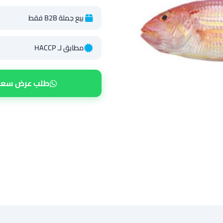
بيع جملة B2B فقط
مطابق لـ HACCP
طلب عرض سعر