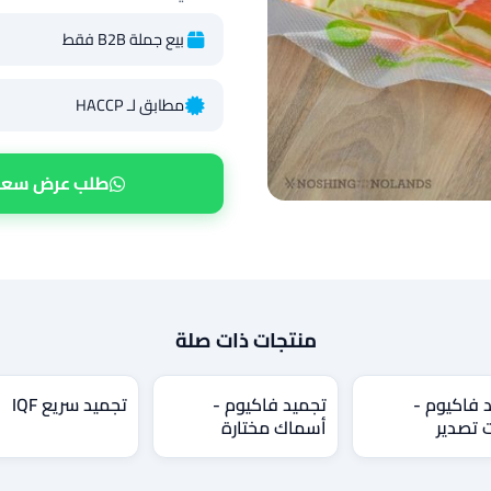
بيع جملة B2B فقط
مطابق لـ HACCP
طلب عرض سعر
منتجات ذات صلة
 فاكيوم -
تجميد فاكيوم -
تجميد سريع IQF
 تصدير
أسماك مختارة