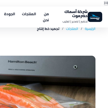

شركة أسماك
من
المنتجات
الجودة
حضرموت
نحن
تحضير | تصدير | تعليب
الرئيسية
/
المنتجات
/
تجميد خط إنتاج