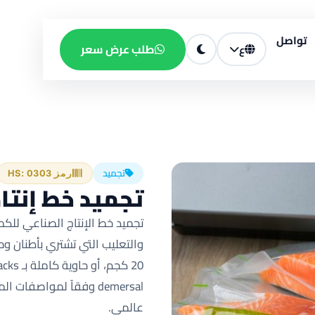
تواصل
طلب عرض سعر
ع
تجميد
رمز HS: 0303
تجميد خط إنتا
عالمي.