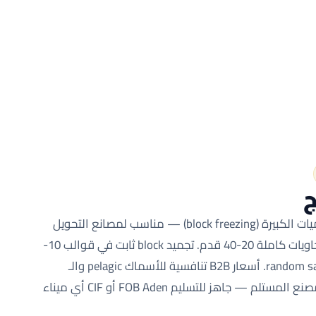
ج
تجميد خط الإنتاج الصناعي للكميات الكبيرة (block freezing) — مناسب لمصانع التحويل
والتعليب التي تشتري بأطنان وحاويات كاملة 20-40 قدم. تجميد block ثابت في قوالب 10-
20 كجم، أو حاوية كاملة بـ random sacks. أسعار B2B تنافسية للأسماك pelagic والـ
demersal وفقاً لمواصفات المصنع المستلم — جاهز للتسليم FOB Aden أو CIF أي ميناء