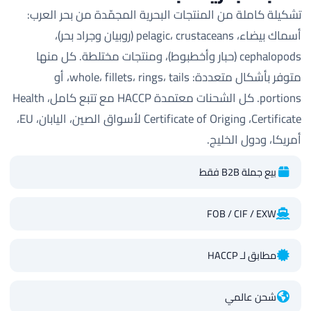
تشكيلة كاملة من المنتجات البحرية المجمّدة من بحر العرب:
أسماك بيضاء، pelagic، crustaceans (روبيان وجراد بحر)،
cephalopods (حبار وأخطبوط)، ومنتجات مختلطة. كل منها
متوفر بأشكال متعددة: whole، fillets، rings، tails، أو
portions. كل الشحنات معتمدة HACCP مع تتبع كامل، Health
Certificate، وCertificate of Origin لأسواق الصين، اليابان، EU،
أمريكا، ودول الخليج.
بيع جملة B2B فقط
FOB / CIF / EXW
مطابق لـ HACCP
شحن عالمي